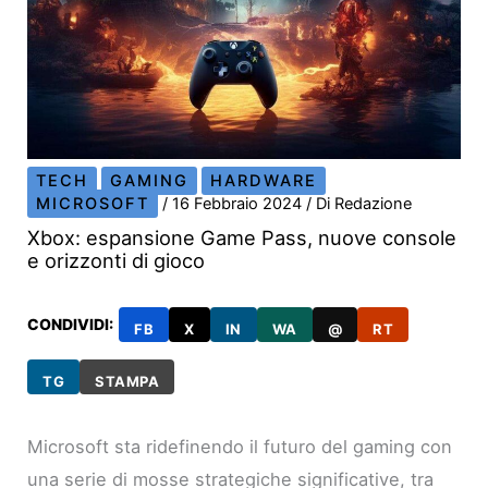
TECH
GAMING
HARDWARE
MICROSOFT
/
16 Febbraio 2024
/ Di
Redazione
Xbox: espansione Game Pass, nuove console
e orizzonti di gioco
CONDIVIDI:
FB
X
IN
WA
@
RT
TG
STAMPA
Microsoft sta ridefinendo il futuro del gaming con
una serie di mosse strategiche significative, tra