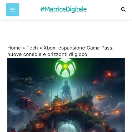
Cer
Vai
al
contenuto
Home
»
Tech
»
Xbox: espansione Game Pass,
nuove console e orizzonti di gioco