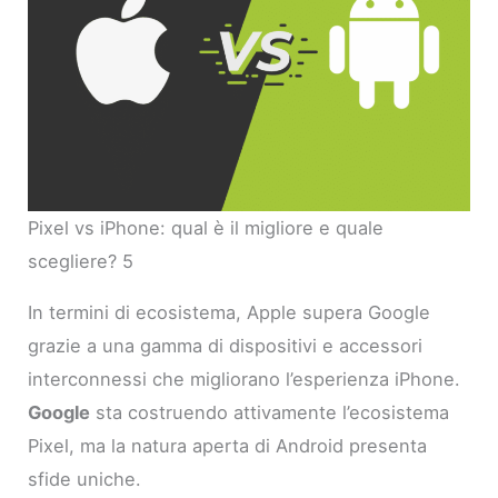
Pixel vs iPhone: qual è il migliore e quale
scegliere? 5
In termini di ecosistema, Apple supera Google
grazie a una gamma di dispositivi e accessori
interconnessi che migliorano l’esperienza iPhone.
Google
sta costruendo attivamente l’ecosistema
Pixel, ma la natura aperta di Android presenta
sfide uniche.