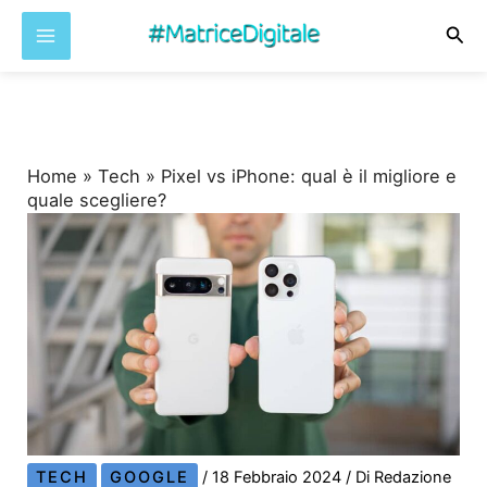
Cer
Vai
al
contenuto
Home
»
Tech
»
Pixel vs iPhone: qual è il migliore e
quale scegliere?
TECH
GOOGLE
/
18 Febbraio 2024
/ Di
Redazione