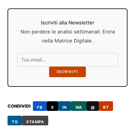
Iscriviti alla Newsletter
Non perdere le analisi settimanali: Entra
nella Matrice Digitale.
ISCRIVITI
CONDIVIDI:
FB
X
IN
WA
@
RT
TG
STAMPA