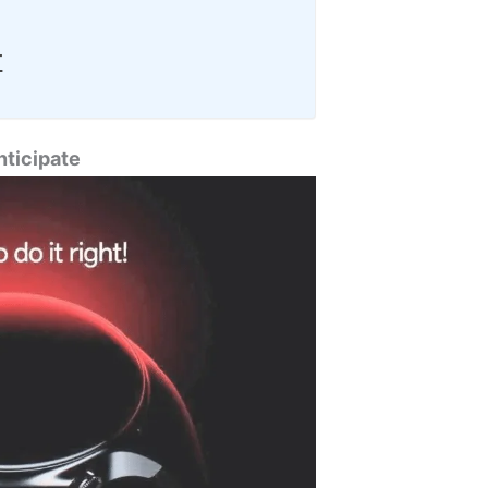
r
nticipate