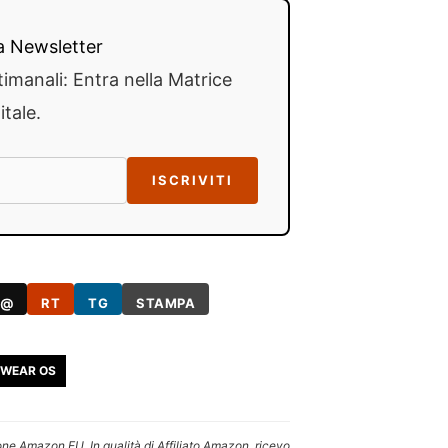
lla Newsletter
timanali: Entra nella Matrice
itale.
ISCRIVITI
@
RT
TG
STAMPA
WEAR OS
one Amazon EU. In qualità di Affiliato Amazon, ricevo