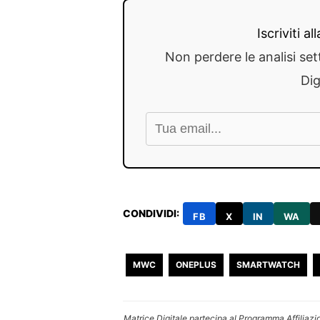
Iscriviti a
Non perdere le analisi set
Dig
CONDIVIDI:
FB
X
IN
WA
MWC
ONEPLUS
SMARTWATCH
Matrice Digitale partecipa al Programma Affiliazi