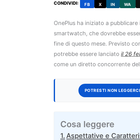
CONDIVIDI:
FB
X
IN
WA
OnePlus ha iniziato a pubblicare 
smartwatch, che dovrebbe esser
fine di questo mese. Previsto co
potrebbe essere lanciato
il 26 
come un diretto concorrente de
POTRESTI NON LEGGERCI
Cosa leggere
Aspettative e Caratteri