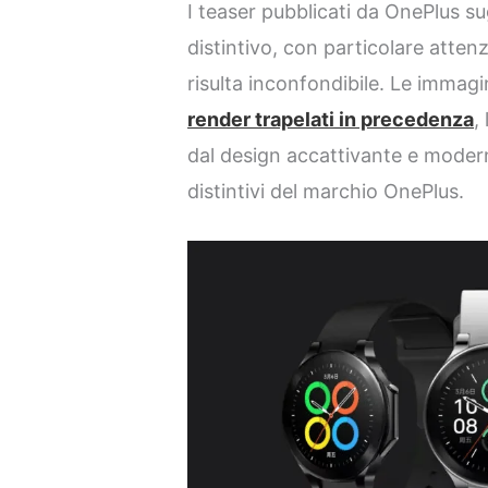
I teaser pubblicati da OnePlus s
distintivo, con particolare attenz
risulta inconfondibile. Le immagi
render trapelati in precedenza
,
dal design accattivante e moder
distintivi del marchio OnePlus.