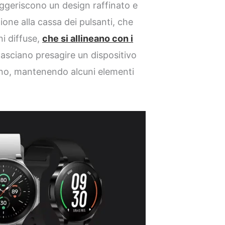
uggeriscono un design raffinato e
ione alla cassa dei pulsanti, che
ni diffuse,
che si allineano con i
 lasciano presagire un dispositivo
no, mantenendo alcuni elementi