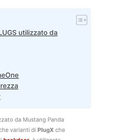
LUGS utilizzato da
omeOne
urezza
r
lizzato da Mustang Panda
che varianti di
PlugX
che