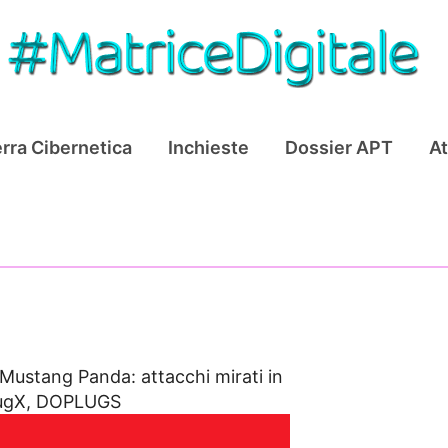
rra Cibernetica
Inchieste
Dossier APT
At
Mustang Panda: attacchi mirati in
PlugX, DOPLUGS