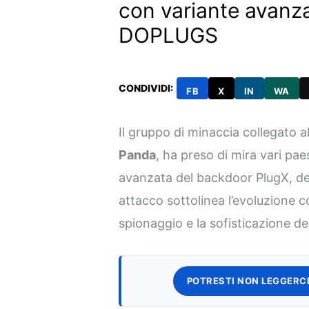
con variante avanza
DOPLUGS
CONDIVIDI:
FB
X
IN
WA
Il gruppo di minaccia collegato a
Panda
, ha preso di mira vari pae
avanzata del backdoor PlugX, 
attacco sottolinea l’evoluzione c
spionaggio e la sofisticazione deg
POTRESTI NON LEGGERCI