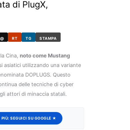
ta di PlugX,
@
RT
TG
STAMPA
lla Cina,
noto come Mustang
si asiatici utilizzando una variante
denominata DOPLUGS. Questo
ontinua delle tecniche di cyber
li attori di minaccia statali.
 PIÙ:
SEGUICI SU GOOGLE ★