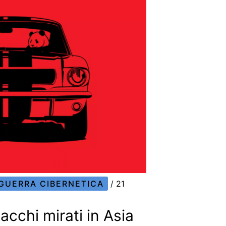
GUERRA CIBERNETICA
/
21
cchi mirati in Asia