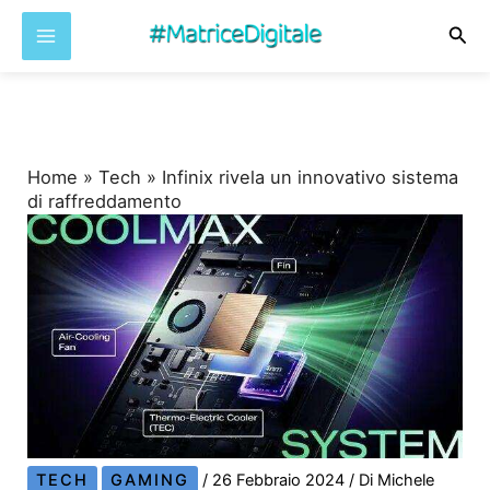
Cer
Vai
al
contenuto
Home
»
Tech
»
Infinix rivela un innovativo sistema
di raffreddamento
TECH
GAMING
/
26 Febbraio 2024
/ Di
Michele