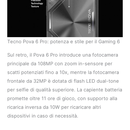
Tecno Pova 6 Pro: potenza e stile per il Gaming 6
Sul retro, il Pova 6 Pro introduce una fotocamera
principale da 108MP con zoom in-sensore per
scatti potenziati fino a 10x, mentre la fotocamera
frontale da 32MP è dotata di flash LED dual-tone
per selfie di qualità superiore. La capiente batteria
promette oltre 11 ore di gioco, con supporto alla
ricarica inversa da 10W per ricaricare altri
dispositivi in caso di necessità.