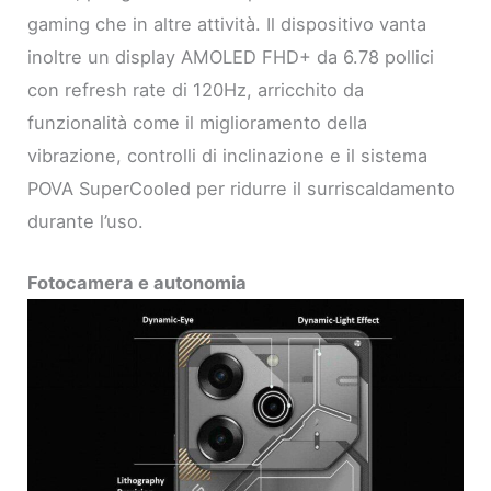
gaming che in altre attività. Il dispositivo vanta
inoltre un display AMOLED FHD+ da 6.78 pollici
con refresh rate di 120Hz, arricchito da
funzionalità come il miglioramento della
vibrazione, controlli di inclinazione e il sistema
POVA SuperCooled per ridurre il surriscaldamento
durante l’uso.
Fotocamera e autonomia