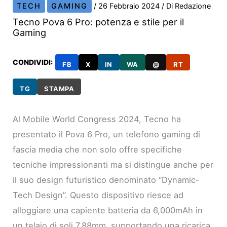
TECH
GAMING
/
26 Febbraio 2024
/ Di
Redazione
Tecno Pova 6 Pro: potenza e stile per il
Gaming
CONDIVIDI:
FB
X
IN
WA
@
RT
TG
STAMPA
Al Mobile World Congress 2024, Tecno ha
presentato il Pova 6 Pro, un telefono gaming di
fascia media che non solo offre specifiche
tecniche impressionanti ma si distingue anche per
il suo design futuristico denominato “Dynamic-
Tech Design”. Questo dispositivo riesce ad
alloggiare una capiente batteria da 6,000mAh in
un telaio di soli 7.88mm, supportando una ricarica