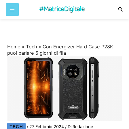
Cer
Vai
al
contenuto
Home
»
Tech
»
Con Energizer Hard Case P28K
puoi parlare 5 giorni di fila
TECH
/
27 Febbraio 2024
/ Di
Redazione