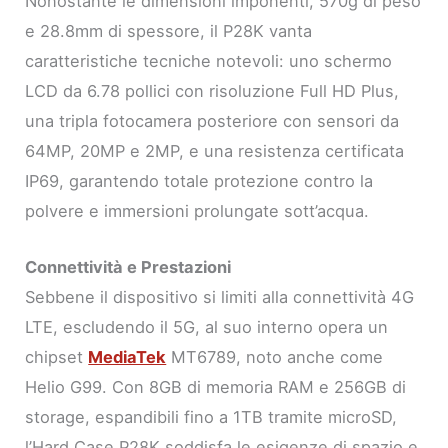
Nonostante le dimensioni imponenti, 570g di peso
e 28.8mm di spessore, il P28K vanta
caratteristiche tecniche notevoli: uno schermo
LCD da 6.78 pollici con risoluzione Full HD Plus,
una tripla fotocamera posteriore con sensori da
64MP, 20MP e 2MP, e una resistenza certificata
IP69, garantendo totale protezione contro la
polvere e immersioni prolungate sott’acqua.
Connettività e Prestazioni
Sebbene il dispositivo si limiti alla connettività 4G
LTE, escludendo il 5G, al suo interno opera un
chipset
MediaTek
MT6789, noto anche come
Helio G99. Con 8GB di memoria RAM e 256GB di
storage, espandibili fino a 1TB tramite microSD,
l’Hard Case P28K soddisfa le esigenze di spazio e