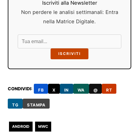
Iscriviti alla Newsletter
Non perdere le analisi settimanali: Entra
nella Matrice Digitale.
ISCRIVITI
CONDIVIDI:
FB
X
IN
WA
@
RT
TG
STAMPA
ANDROID
MWC