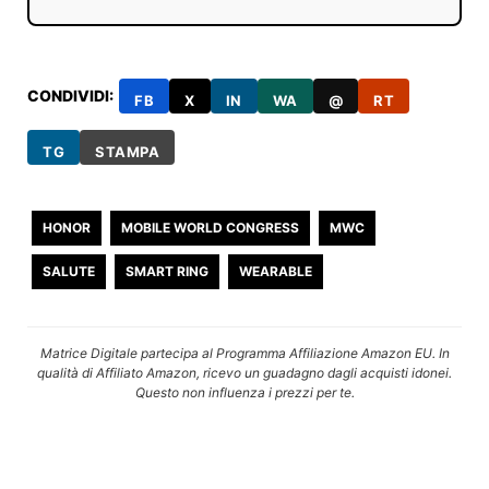
CONDIVIDI:
FB
X
IN
WA
@
RT
TG
STAMPA
HONOR
MOBILE WORLD CONGRESS
MWC
SALUTE
SMART RING
WEARABLE
Matrice Digitale partecipa al Programma Affiliazione Amazon EU. In
qualità di Affiliato Amazon, ricevo un guadagno dagli acquisti idonei.
Questo non influenza i prezzi per te.