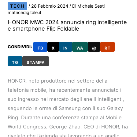
TECH
/
28 Febbraio 2024
/ Di
Michele Sesti
matricedigitale.it
HONOR MWC 2024 annuncia ring intelligente
e smartphone Flip Foldable
CONDIVIDI:
FB
X
IN
WA
@
RT
TG
STAMPA
HONOR, noto produttore nel settore della
telefonia mobile, ha recentemente annunciato il
suo ingresso nel mercato degli anelli intelligenti,
seguendo le orme di Samsung con il suo Galaxy
Ring. Durante una conferenza stampa al Mobile
World Congress, George Zhao, CEO di HONOR, ha
rivelato che l’azienda sta lavorando a un anello