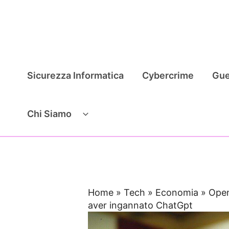
Vai
al
contenuto
Sicurezza Informatica
Cybercrime
Gue
Chi Siamo
Home
»
Tech
»
Economia
»
Open
aver ingannato ChatGpt