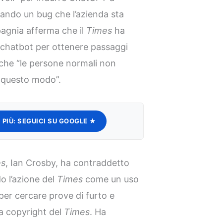
ttando un bug che l’azienda sta
pagnia afferma che il
Times
ha
l chatbot per ottenere passaggi
 che “le persone normali non
n questo modo”.
 PIÙ:
SEGUICI SU GOOGLE ★
es
, Ian Crosby, ha contraddetto
o l’azione del
Times
come un uso
per cercare prove di furto e
da copyright del
Times
. Ha