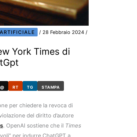
ARTIFICIALE
/
28 Febbraio 2024
/
ew York Times di
tGpt
@
RT
TG
STAMPA
e per chiedere la revoca di
iolazione del diritto d’autore
es
. OpenAI sostiene che il
Times
voli” per indurre ChatGPT a