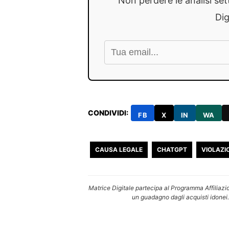
Non perdere le analisi set
Dig
CONDIVIDI:
FB
X
IN
WA
CAUSA LEGALE
CHATGPT
VIOLAZI
Matrice Digitale partecipa al Programma Affiliazi
un guadagno dagli acquisti idonei.