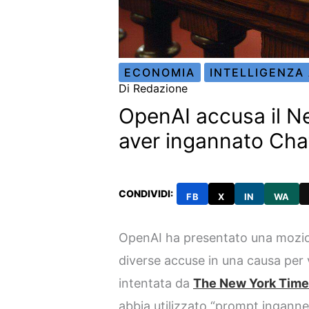
ECONOMIA
INTELLIGENZA 
Di
Redazione
OpenAI accusa il N
aver ingannato Cha
CONDIVIDI:
FB
X
IN
WA
OpenAI ha presentato una mozion
diverse accuse in una causa per v
intentata da
The New York Tim
abbia utilizzato “prompt inganne