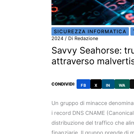
SICUREZZA INFORMATICA
2024
/ Di
Redazione
Savvy Seahorse: tru
attraverso malverti
CONDIVIDI:
FB
X
IN
WA
Un gruppo di minacce denominat
i record DNS CNAME (Canonical 
distribuzione del traffico che a
finanziarie. Il gruppo prende di 