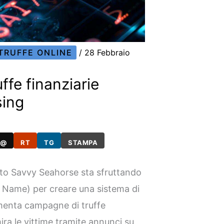
TRUFFE ONLINE
/
28 Febbraio
ffe finanziarie
sing
@
RT
TG
STAMPA
o Savvy Seahorse sta sfruttando
Name) per creare una sistema di
limenta campagne di truffe
mira le vittime tramite annunci su