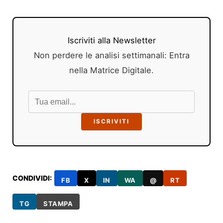
Iscriviti alla Newsletter
Non perdere le analisi settimanali: Entra
nella Matrice Digitale.
ISCRIVITI
CONDIVIDI:
FB
X
IN
WA
@
RT
TG
STAMPA