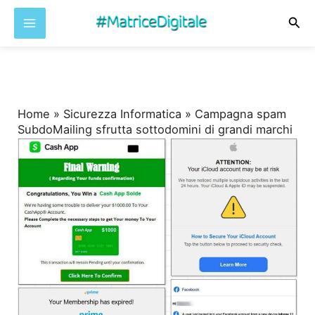
Cer
Vai
al
contenuto
Home
»
Sicurezza Informatica
»
Campagna spam
SubdoMailing sfrutta sottodomini di grandi marchi