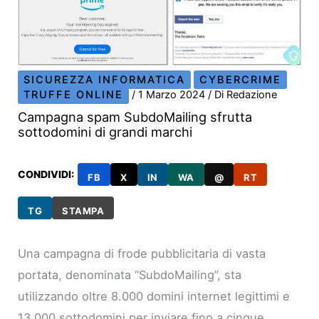
SICUREZZA INFORMATICA
CYBERCRIME
TRUFFE ONLINE
/
1 Marzo 2024
/ Di
Redazione
Campagna spam SubdoMailing sfrutta
sottodomini di grandi marchi
CONDIVIDI:
FB
X
IN
WA
@
RT
TG
STAMPA
Una campagna di frode pubblicitaria di vasta
portata, denominata “SubdoMailing”, sta
utilizzando oltre 8.000 domini internet legittimi e
13.000 sottodomini per inviare fino a cinque