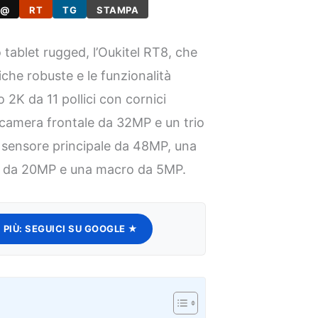
@
RT
TG
STAMPA
 tablet rugged, l’Oukitel RT8, che
tiche robuste e le funzionalità
2K da 11 pollici con cornici
ocamera frontale da 32MP e un trio
n sensore principale da 48MP, una
a da 20MP e una macro da 5MP.
 PIÙ:
SEGUICI SU GOOGLE ★