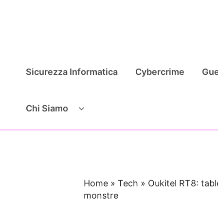
Vai
al
contenuto
Sicurezza Informatica
Cybercrime
Gue
Chi Siamo
Home
»
Tech
»
Oukitel RT8: tabl
monstre