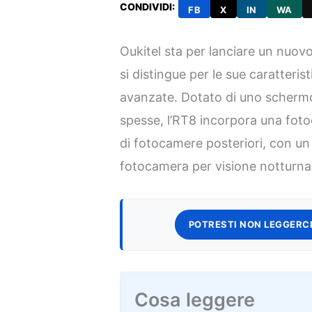
CONDIVIDI:
FB
X
IN
WA
Oukitel sta per lanciare un nuovo
si distingue per le sue caratteris
avanzate. Dotato di uno schermo 
spesse, l’RT8 incorpora una fot
di fotocamere posteriori, con u
fotocamera per visione notturn
POTRESTI NON LEGGERCI
Cosa leggere