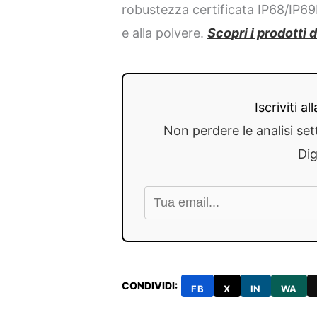
robustezza certificata IP68/IP69K 
e alla polvere.
Sco
pri i prodotti 
Iscriviti a
Non perdere le analisi set
Dig
CONDIVIDI:
FB
X
IN
WA