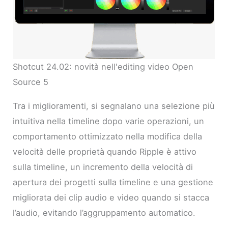
Shotcut 24.02: novità nell'editing video Open
Source 5
Tra i miglioramenti, si segnalano una selezione più
intuitiva nella timeline dopo varie operazioni, un
comportamento ottimizzato nella modifica della
velocità delle proprietà quando Ripple è attivo
sulla timeline, un incremento della velocità di
apertura dei progetti sulla timeline e una gestione
migliorata dei clip audio e video quando si stacca
l’audio, evitando l’aggruppamento automatico.