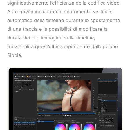
significativamente l’efficienza della codifica video.
Altre novità includono lo scorrimento verticale
automatico della timeline durante lo spostamento
di una traccia e la possibilità di modificare la
durata dei clip immagine sulla timeline,
funzionalità quest’ultima dipendente dall’opzione
Ripple.