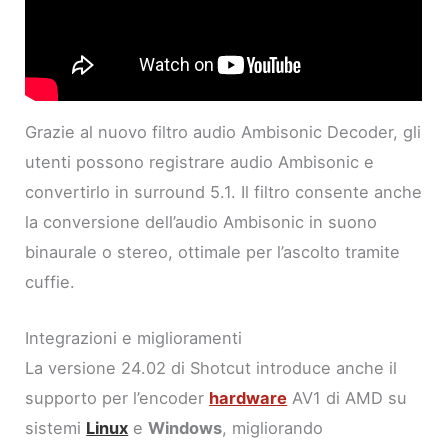
Grazie al nuovo filtro audio Ambisonic Decoder, gli
utenti possono registrare audio Ambisonic e
convertirlo in surround 5.1. Il filtro consente anche
la conversione dell’audio Ambisonic in suono
binaurale o stereo, ottimale per l’ascolto tramite
cuffie.
Integrazioni e miglioramenti
La versione 24.02 di Shotcut introduce anche il
supporto per l’encoder
hardware
AV1 di AMD su
sistemi
Linux
e
Windows
, migliorando