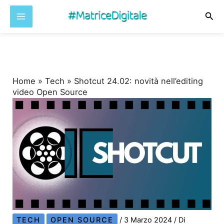
Cer
Vai
al
contenuto
Home
»
Tech
»
Shotcut 24.02: novità nell’editing
video Open Source
TECH
OPEN SOURCE
/
3 Marzo 2024
/ Di