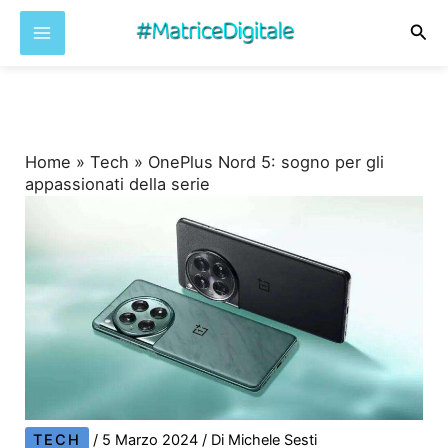
Cer
Vai
al
contenuto
Home
»
Tech
»
OnePlus Nord 5: sogno per gli
appassionati della serie
TECH
/
5 Marzo 2024
/ Di
Michele Sesti