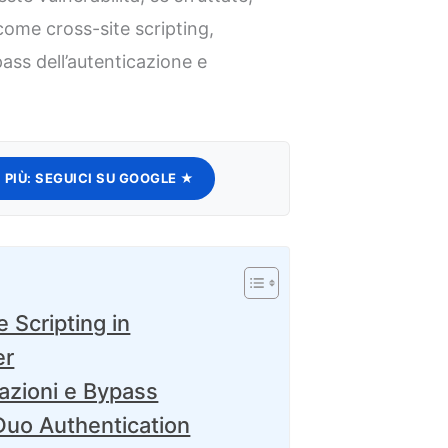
ome cross-site scripting,
ass dell’autenticazione e
 PIÙ:
SEGUICI SU GOOGLE ★
e Scripting in
er
mazioni e Bypass
 Duo Authentication