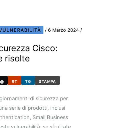
VULNERABILITÀ
/
6 Marzo 2024
/
curezza Cisco:
e risolte
@
RT
TG
STAMPA
ggiornamenti di sicurezza per
una serie di prodotti, inclusi
hentication, Small Business
ste vulnerabilità, se sfruttate,