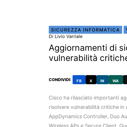
SICUREZZA INFORMATICA
Di
Livio Varriale
Aggiornamenti di si
vulnerabilità critich
CONDIVIDI:
FB
X
IN
WA
Cisco ha rilasciato importanti a
risolvere vulnerabilità critiche in 
AppDynamics Controller, Duo Aut
Wireless APs e Secure Client. Que