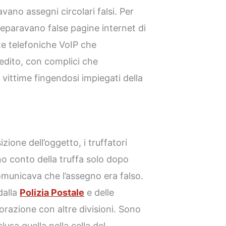
avano assegni circolari falsi. Per
reparavano false pagine internet di
nze telefoniche VoIP che
redito, con complici che
vittime fingendosi impiegati della
zione dell’oggetto, i truffatori
no conto della truffa solo dopo
omunicava che l’assegno era falso.
dalla
Polizia Postale
e delle
razione con altre divisioni. Sono
lusa quella nella cella del