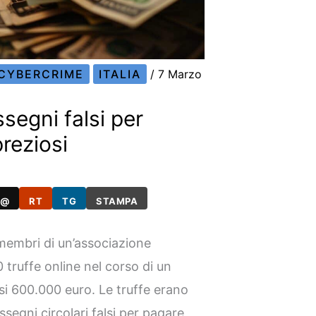
CYBERCRIME
ITALIA
/
7 Marzo
segni falsi per
reziosi
@
RT
TG
STAMPA
 membri di un’associazione
 truffe online nel corso di un
si 600.000 euro. Le truffe erano
assegni circolari falsi per pagare