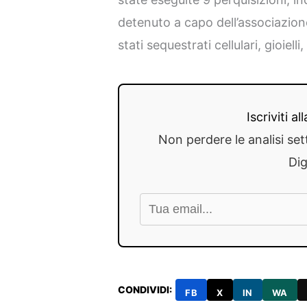
detenuto a capo dell’associazion
stati sequestrati cellulari, gioie
Iscriviti a
Non perdere le analisi set
Dig
CONDIVIDI:
FB
X
IN
WA