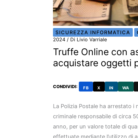
SICUREZZA INFORMATICA
2024
/ Di
Livio Varriale
Truffe Online con as
acquistare oggetti p
CONDIVIDI:
FB
X
IN
WA
La Polizia Postale ha arrestato i
criminale responsabile di circa 50
anno, per un valore totale di qua
effettuate mediante l’utilizzo di 