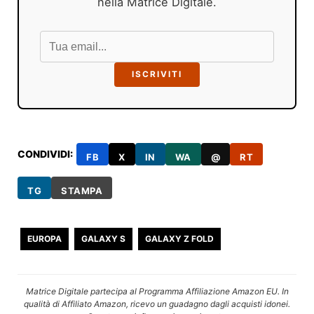
nella Matrice Digitale.
ISCRIVITI
CONDIVIDI:
FB
X
IN
WA
@
RT
TG
STAMPA
EUROPA
GALAXY S
GALAXY Z FOLD
Matrice Digitale partecipa al Programma Affiliazione Amazon EU. In
qualità di Affiliato Amazon, ricevo un guadagno dagli acquisti idonei.