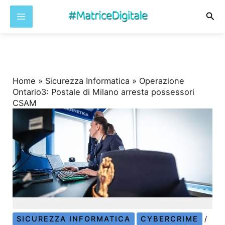
Cer
Vai
al
contenuto
Home
»
Sicurezza Informatica
»
Operazione
Ontario3: Postale di Milano arresta possessori
CSAM
SICUREZZA INFORMATICA
CYBERCRIME
/