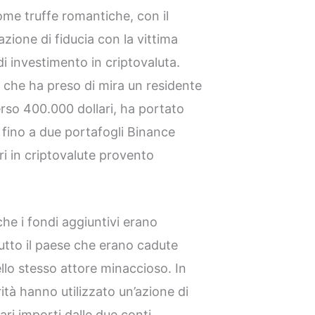
come truffe romantiche, con il
azione di fiducia con la vittima
i investimento in criptovaluta.
3 che ha preso di mira un residente
erso 400.000 dollari, ha portato
ni fino a due portafogli Binance
ri in criptovalute provento
che i fondi aggiuntivi erano
tutto il paese che erano cadute
ello stesso attore minaccioso. In
ità hanno utilizzato un’azione di
ari importi dalle due conti