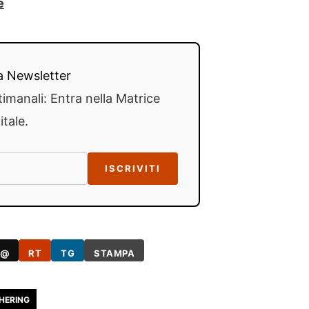
e
lla Newsletter
timanali: Entra nella Matrice
itale.
ISCRIVITI
@
RT
TG
STAMPA
HERING