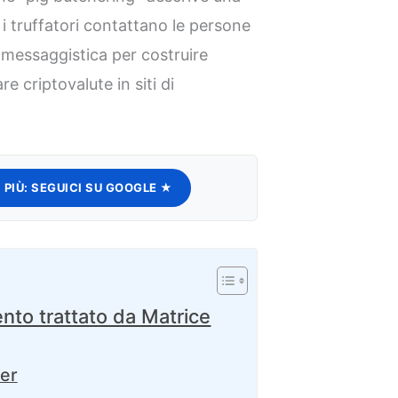
i i truffatori contattano le persone
 messaggistica per costruire
re criptovalute in siti di
 PIÙ:
SEGUICI SU GOOGLE ★
nto trattato da Matrice
ter