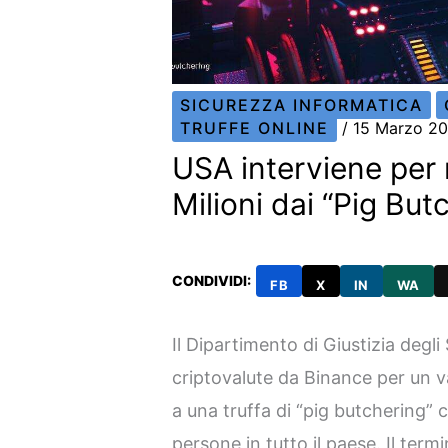
SICUREZZA INFORMATICA
TRUFFE ONLINE
/
15 Marzo 2
USA interviene per 
Milioni dai “Pig Bu
CONDIVIDI:
FB
X
IN
WA
Il Dipartimento di Giustizia degl
criptovalute da Binance per un val
a una truffa di “pig butchering”
persone in tutto il paese. Il ter