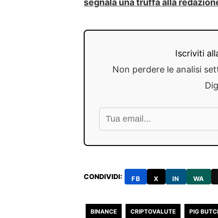
segnala una truffa alla redazion
Iscriviti a
Non perdere le analisi set
Dig
CONDIVIDI:
FB
X
IN
WA
BINANCE
CRIPTOVALUTE
PIG BUTC