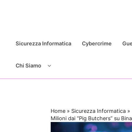
Vai
al
contenuto
Sicurezza Informatica
Cybercrime
Gue
Chi Siamo
Home
»
Sicurezza Informatica
»
Milioni dai “Pig Butchers” su Bin