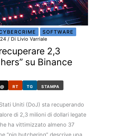
CYBERCRIME
SOFTWARE
024
/ Di
Livio Varriale
recuperare 2,3
tchers” su Binance
@
RT
TG
STAMPA
i Stati Uniti (DoJ) sta recuperando
ore di 2,3 milioni di dollari legate
 che ha vittimizzato almeno 37
mine “pig butchering” descrive una