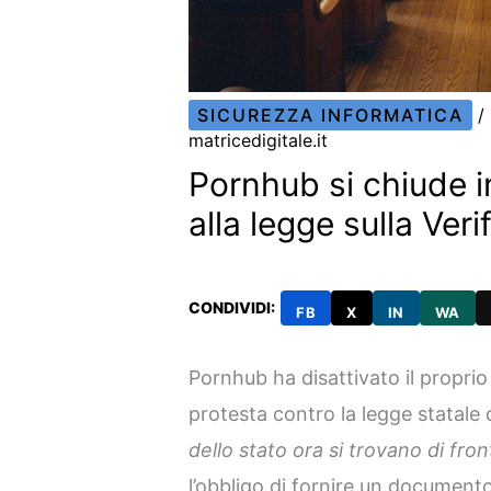
SICUREZZA INFORMATICA
/
matricedigitale.it
Pornhub si chiude i
alla legge sulla Veri
CONDIVIDI:
FB
X
IN
WA
Pornhub ha disattivato il propri
protesta contro la legge statale di
dello stato ora si trovano di fr
l’obbligo di fornire un documento