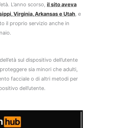
ll’età. L’anno scorso,
il sito aveva
sippi, Virginia, Arkansas e Utah
, e
il proprio servizio anche in
naio.
ell’età sul dispositivo dell’utente
 proteggere sia minori che adulti,
to facciale o di altri metodi per
positivo dell’utente.