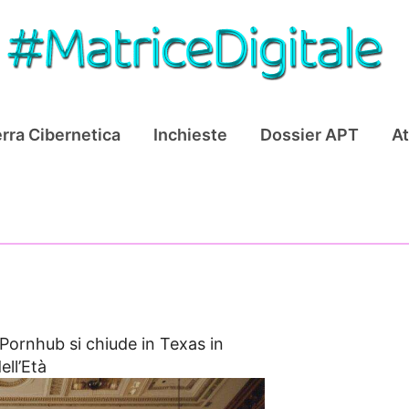
rra Cibernetica
Inchieste
Dossier APT
At
Pornhub si chiude in Texas in
ell’Età