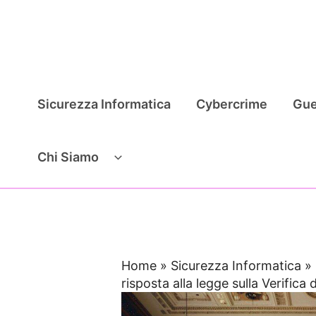
Vai
al
contenuto
Sicurezza Informatica
Cybercrime
Gue
Chi Siamo
Home
»
Sicurezza Informatica
»
risposta alla legge sulla Verifica d