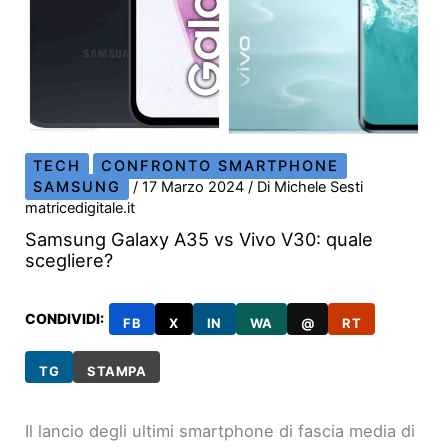
TECH
CONFRONTO SMARTPHONE
SAMSUNG
/
17 Marzo 2024
/ Di
Michele Sesti
matricedigitale.it
Samsung Galaxy A35 vs Vivo V30: quale
scegliere?
CONDIVIDI:
FB
X
IN
WA
@
RT
TG
STAMPA
Il lancio degli ultimi smartphone di fascia media di