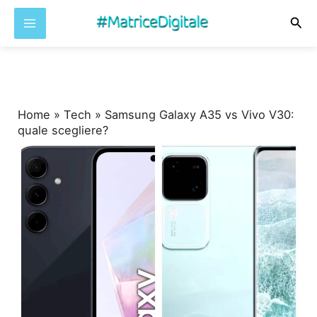
Cer
Vai
al
contenuto
Home
»
Tech
»
Samsung Galaxy A35 vs Vivo V30:
quale scegliere?