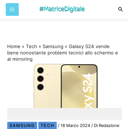
Cer
Vai
al
contenuto
Home
»
Tech
»
Samsung
»
Galaxy S24 vende
bene nonostante problemi tecnici allo schermo e
al mirroring
SAMSUNG
TECH
/
18 Marzo 2024
/ Di
Redazione