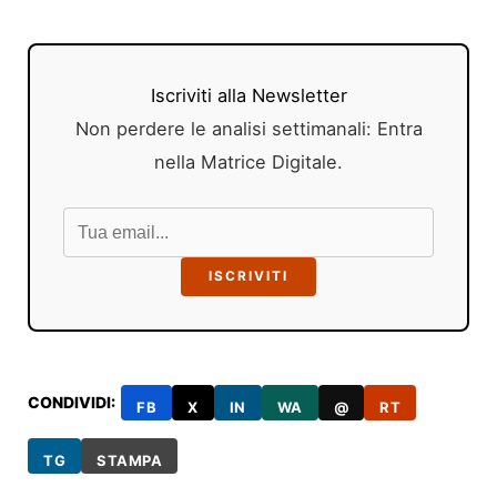
Iscriviti alla Newsletter
Non perdere le analisi settimanali: Entra
nella Matrice Digitale.
ISCRIVITI
CONDIVIDI:
FB
X
IN
WA
@
RT
TG
STAMPA