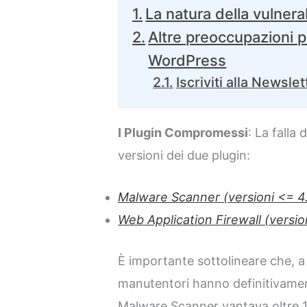
La natura della vulnerab
Altre preoccupazioni p
WordPress
Iscriviti alla Newslet
I Plugin Compromessi
: La falla
versioni dei due plugin:
Malware Scanner (versioni <= 4.
Web Application Firewall (version
È importante sottolineare che, a
manutentori hanno definitivamen
Malware Scanner vantava oltre 10