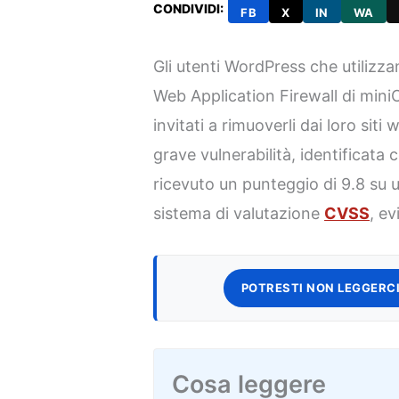
CONDIVIDI:
FB
X
IN
WA
Gli utenti WordPress che utilizz
Web Application Firewall di min
invitati a rimuoverli dai loro sit
grave vulnerabilità, identificata
ricevuto un punteggio di 9.8 su 
sistema di valutazione
CVSS
, ev
POTRESTI NON LEGGERCI
Cosa leggere