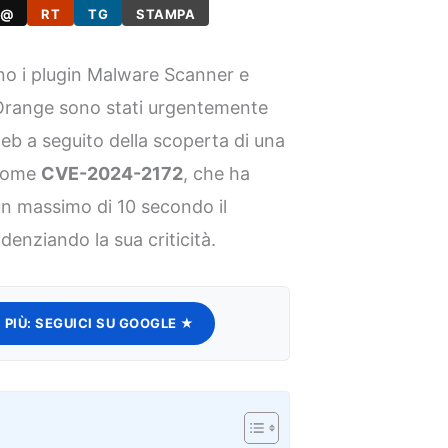
@
RT
TG
STAMPA
ano i plugin Malware Scanner e
iOrange sono stati urgentemente
i web a seguito della scoperta di una
 come
CVE-2024-2172
, che ha
un massimo di 10 secondo il
idenziando la sua criticità.
 PIÙ:
SEGUICI SU GOOGLE ★