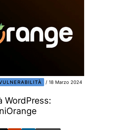
VULNERABILITÀ
/
18 Marzo 2024
tà WordPress:
iniOrange