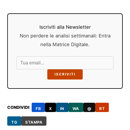
Iscriviti alla Newsletter
Non perdere le analisi settimanali: Entra
nella Matrice Digitale.
ISCRIVITI
CONDIVIDI:
FB
X
IN
WA
@
RT
TG
STAMPA