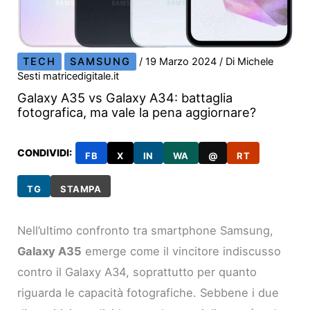
TECH
SAMSUNG
/
19 Marzo 2024
/ Di
Michele
Sesti matricedigitale.it
Galaxy A35 vs Galaxy A34: battaglia
fotografica, ma vale la pena aggiornare?
CONDIVIDI:
FB
X
IN
WA
@
RT
TG
STAMPA
Nell’ultimo confronto tra smartphone Samsung,
Galaxy A35
emerge come il vincitore indiscusso
contro il Galaxy A34, soprattutto per quanto
riguarda le capacità fotografiche. Sebbene i due