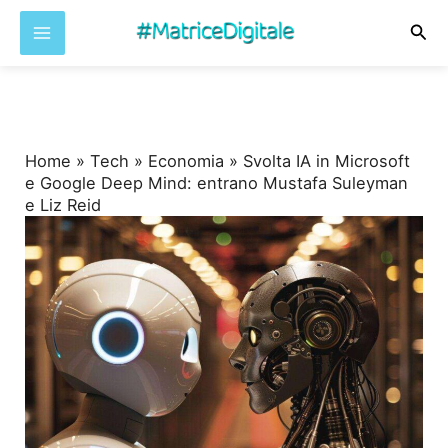
Cer
Vai
al
contenuto
Home
»
Tech
»
Economia
»
Svolta IA in Microsoft
e Google Deep Mind: entrano Mustafa Suleyman
e Liz Reid