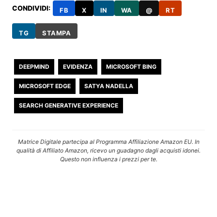
CONDIVIDI:
FB
X
IN
WA
@
RT
TG
STAMPA
DEEPMIND
EVIDENZA
MICROSOFT BING
MICROSOFT EDGE
SATYA NADELLA
SEARCH GENERATIVE EXPERIENCE
Matrice Digitale partecipa al Programma Affiliazione Amazon EU. In
qualità di Affiliato Amazon, ricevo un guadagno dagli acquisti idonei.
Questo non influenza i prezzi per te.