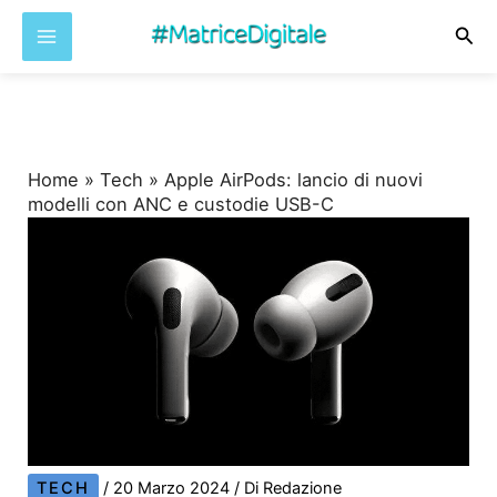
Cer
Vai
al
contenuto
Home
»
Tech
»
Apple AirPods: lancio di nuovi
modelli con ANC e custodie USB-C
TECH
/
20 Marzo 2024
/ Di
Redazione