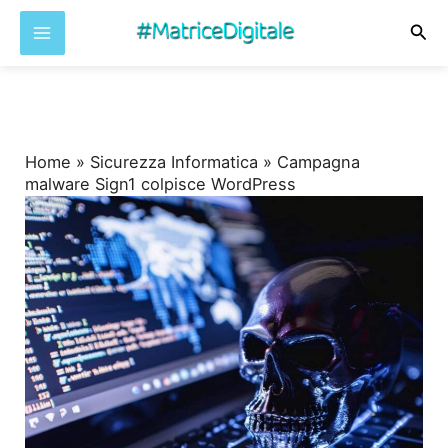
Cer
Vai
al
contenuto
Home
»
Sicurezza Informatica
»
Campagna
malware Sign1 colpisce WordPress