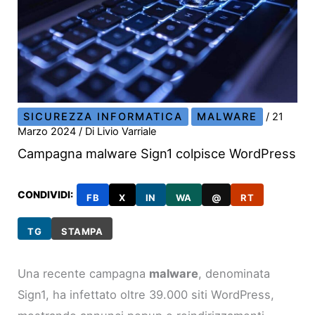
SICUREZZA INFORMATICA
MALWARE
/
21
Marzo 2024
/ Di
Livio Varriale
Campagna malware Sign1 colpisce WordPress
CONDIVIDI:
FB
X
IN
WA
@
RT
TG
STAMPA
Una recente campagna
malware
, denominata
Sign1, ha infettato oltre 39.000 siti WordPress,