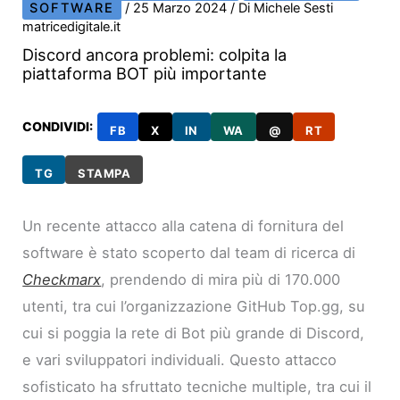
SOFTWARE
/
25 Marzo 2024
/ Di
Michele Sesti
matricedigitale.it
Discord ancora problemi: colpita la
piattaforma BOT più importante
CONDIVIDI:
FB
X
IN
WA
@
RT
TG
STAMPA
Un recente attacco alla catena di fornitura del
software è stato scoperto dal team di ricerca di
Checkmarx
, prendendo di mira più di 170.000
utenti, tra cui l’organizzazione GitHub Top.gg, su
cui si poggia la rete di Bot più grande di Discord,
e vari sviluppatori individuali. Questo attacco
sofisticato ha sfruttato tecniche multiple, tra cui il