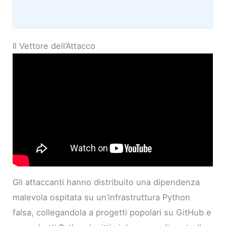
Il Vettore dell’Attacco
Gli attaccanti hanno distribuito una dipendenza
malevola ospitata su un’infrastruttura Python
falsa, collegandola a progetti popolari su GitHub e