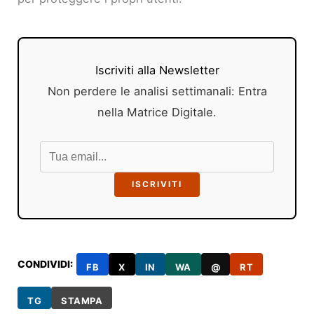
Iscriviti alla Newsletter
Non perdere le analisi settimanali: Entra
nella Matrice Digitale.
ISCRIVITI
CONDIVIDI:
FB
X
IN
WA
@
RT
TG
STAMPA