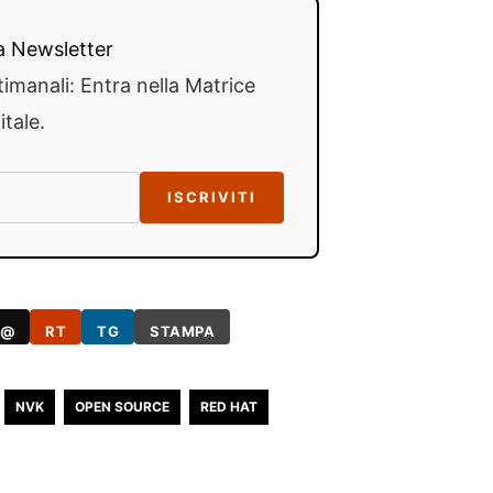
lla Newsletter
timanali: Entra nella Matrice
itale.
ISCRIVITI
@
RT
TG
STAMPA
NVK
OPEN SOURCE
RED HAT