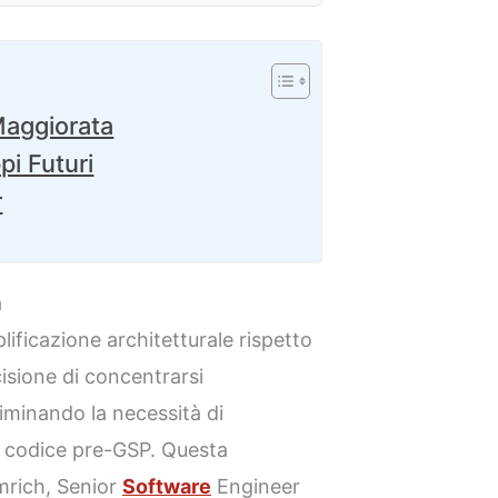
Maggiorata
pi Futuri
r
a
lificazione architetturale rispetto
isione di concentrarsi
liminando la necessità di
l codice pre-GSP. Questa
mrich, Senior
Software
Engineer