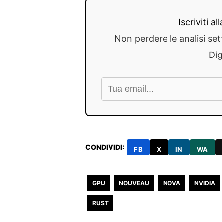
Iscriviti a
Non perdere le analisi set
Dig
CONDIVIDI:
FB
X
IN
WA
GPU
NOUVEAU
NOVA
NVIDIA
RUST