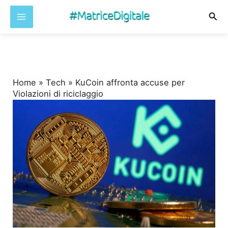
Cer
Vai
al
contenuto
Home
»
Tech
»
KuCoin affronta accuse per
Violazioni di riciclaggio