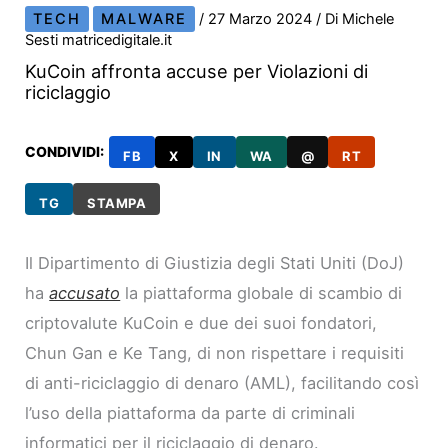
TECH
MALWARE
/
27 Marzo 2024
/ Di
Michele
Sesti matricedigitale.it
KuCoin affronta accuse per Violazioni di
riciclaggio
CONDIVIDI:
FB
X
IN
WA
@
RT
TG
STAMPA
Il Dipartimento di Giustizia degli Stati Uniti (DoJ)
ha
accusato
la piattaforma globale di scambio di
criptovalute KuCoin e due dei suoi fondatori,
Chun Gan e Ke Tang, di non rispettare i requisiti
di anti-riciclaggio di denaro (AML), facilitando così
l’uso della piattaforma da parte di criminali
informatici per il riciclaggio di denaro.