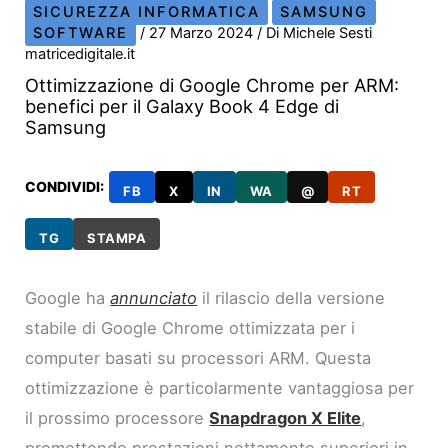
SICUREZZA INFORMATICA
SAMSUNG
SOFTWARE
/
27 Marzo 2024
/ Di
Michele Sesti
matricedigitale.it
Ottimizzazione di Google Chrome per ARM:
benefici per il Galaxy Book 4 Edge di
Samsung
CONDIVIDI:
FB
X
IN
WA
@
RT
TG
STAMPA
Google ha
annunciato
il rilascio della versione
stabile di Google Chrome ottimizzata per i
computer basati su processori ARM. Questa
ottimizzazione è particolarmente vantaggiosa per
il prossimo processore
Snapdragon X Elite
,
promettendo prestazioni nettamente superiori in