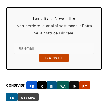
Iscriviti alla Newsletter
Non perdere le analisi settimanali: Entra
nella Matrice Digitale.
ISCRIVITI
CONDIVIDI:
FB
X
IN
WA
@
RT
TG
STAMPA