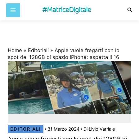
Cer
Vai
al
contenuto
Home
»
Editoriali
»
Apple vuole fregarti con lo
spot dei 128GB di spazio iPhone: aspetta il 16
EDITORIALI
/
31 Marzo 2024
/ Di
Livio Varriale
Apple vuole fregarti con lo spot dei 128GB di