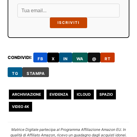
ISCRIVITI
CONDIVIDI:
FB
X
IN
WA
@
RT
TG
STAMPA
ARCHIVIAZIONE
EVIDENZA
ICLOUD
SPAZIO
VIDEO 4K
Matrice Digitale partecipa al Programma Affiliazione Amazon EU. In
qualità di Affiliato Amazon, ricevo un guadagno dagli acquisti idonei.