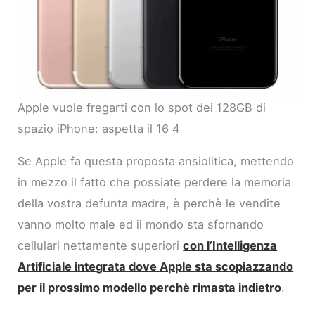
Apple vuole fregarti con lo spot dei 128GB di
spazio iPhone: aspetta il 16 4
Se Apple fa questa proposta ansiolitica, mettendo
in mezzo il fatto che possiate perdere la memoria
della vostra defunta madre, è perchè le vendite
vanno molto male ed il mondo sta sfornando
cellulari nettamente superiori
con l’Intelligenza
Artificiale integrata dove Apple sta scopiazzando
per il prossimo modello perchè rimasta indietro
.