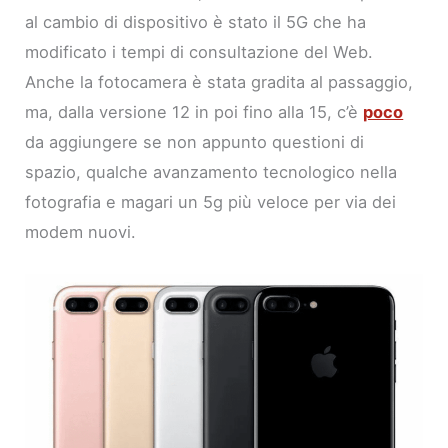
al cambio di dispositivo è stato il 5G che ha
modificato i tempi di consultazione del Web.
Anche la fotocamera è stata gradita al passaggio,
ma, dalla versione 12 in poi fino alla 15, c’è
poco
da aggiungere se non appunto questioni di
spazio, qualche avanzamento tecnologico nella
fotografia e magari un 5g più veloce per via dei
modem nuovi.