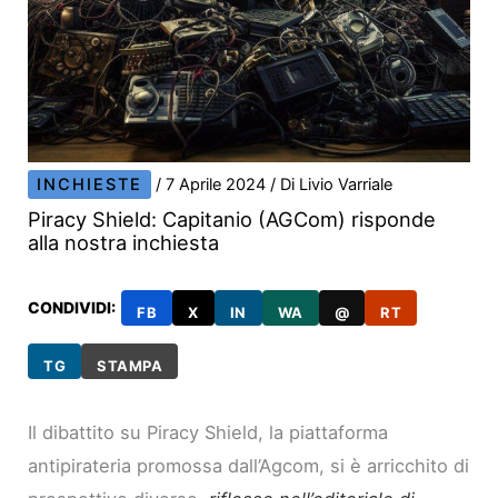
INCHIESTE
/
7 Aprile 2024
/ Di
Livio Varriale
Piracy Shield: Capitanio (AGCom) risponde
alla nostra inchiesta
CONDIVIDI:
FB
X
IN
WA
@
RT
TG
STAMPA
Il dibattito su Piracy Shield, la piattaforma
antipirateria promossa dall’Agcom, si è arricchito di