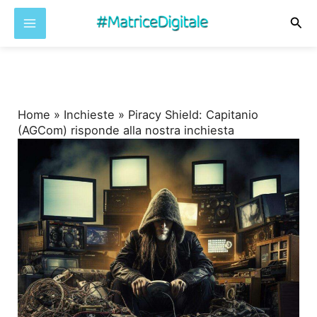
Cer
Vai
al
contenuto
Home
»
Inchieste
»
Piracy Shield: Capitanio
(AGCom) risponde alla nostra inchiesta