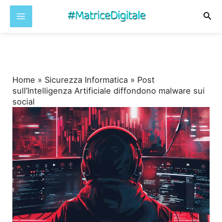
Cer
Vai
al
contenuto
Home
»
Sicurezza Informatica
»
Post
sull’Intelligenza Artificiale diffondono malware sui
social