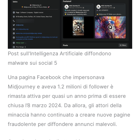
Post sull'Intelligenza Artificiale diffondono
malware sui social 5
Una pagina Facebook che impersonava
Midjourney e aveva 1.2 milioni di follower è
rimasta attiva per quasi un anno prima di essere
chiusa l’8 marzo 2024. Da allora, gli attori della
minaccia hanno continuato a creare nuove pagine
fraudolente per diffondere annunci malevoli.