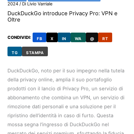
2024
/ Di
Livio Varriale
DuckDuckGo introduce Privacy Pro: VPN e
Oltre
CONDIVIDI:
FB
X
IN
WA
@
RT
TG
STAMPA
DuckDuckGo, noto per il suo impegno nella tutela
della privacy online, amplia il suo portafoglio
prodotti con il lancio di Privacy Pro, un servizio di
abbonamento che combina un VPN, un servizio di
rimozione dati personali e una soluzione per il
ripristino dell’identità in caso di furto. Questa
mossa segna l’ingresso di DuckDuckGo nel
mercato dei servizi premium, sfruttando la fiducia