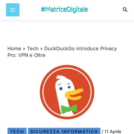
Cer
Vai
al
contenuto
Home
»
Tech
»
DuckDuckGo introduce Privacy
Pro: VPN e Oltre
TECH
SICUREZZA INFORMATICA
/
11 Aprile