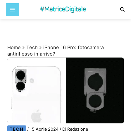
Cer
Vai
al
contenuto
Home
»
Tech
»
iPhone 16 Pro: fotocamera
antiriflesso in arrivo?
TECH
/
15 Aprile 2024
/ Di
Redazione