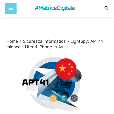
Cer
Vai
al
contenuto
Home
»
Sicurezza Informatica
»
LightSpy: APT41
minaccia Utenti iPhone in Asia