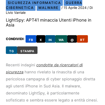
SICUREZZA INFORMATICA
GUERRA
CIBERNETICA
MALWARE
/
15 Aprile 2024
/ Di
Livio Varriale
LightSpy: APT41 minaccia Utenti iPhone in
Asia
CONDIVIDI:
FB
X
IN
WA
@
RT
TG
STAMPA
Recenti indagini
condotte da ricercatori di
sicurezza
hanno rivelato la rinascita di una
pericolosa campagna di cyber spionaggio diretta
agli utenti iPhone in Sud Asia. Il malware,
denominato LightSpy, è particolarmente
sofisticato e sembra essere legato a entità cinesi.