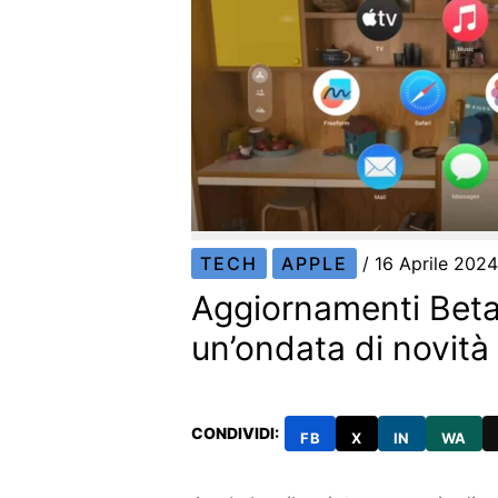
TECH
APPLE
/
16 Aprile 202
Aggiornamenti Beta 
un’ondata di novità
CONDIVIDI:
FB
X
IN
WA