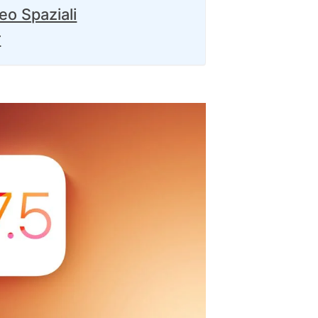
eo Spaziali
r