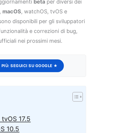
 aggiornamenti
beta
per diversi dei
S,
macOS
, watchOS, tvOS e
no disponibili per gli sviluppatori
unzionalità e correzioni di bug,
fficiali nei prossimi mesi.
 PIÙ:
SEGUICI SU GOOGLE ★
tvOS 17.5
S 10.5