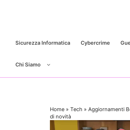
Vai
al
contenuto
Sicurezza Informatica
Cybercrime
Gue
Chi Siamo
Home
»
Tech
»
Aggiornamenti Be
di novità