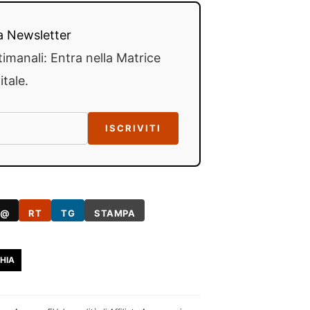
lla Newsletter
timanali: Entra nella Matrice
itale.
ISCRIVITI
@
RT
TG
STAMPA
HIA