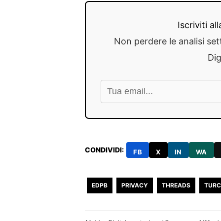
Iscriviti a
Non perdere le analisi set
Dig
CONDIVIDI:
FB
X
IN
WA
EDPB
PRIVACY
THREADS
TURC