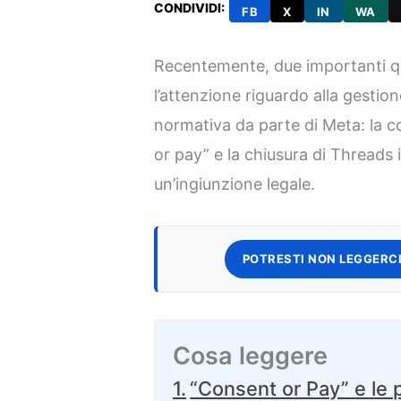
CONDIVIDI:
FB
X
IN
WA
Recentemente, due importanti qu
l’attenzione riguardo alla gestio
normativa da parte di Meta: la c
or pay” e la chiusura di Threads 
un’ingiunzione legale.
POTRESTI NON LEGGERCI
Cosa leggere
“Consent or Pay” e le 