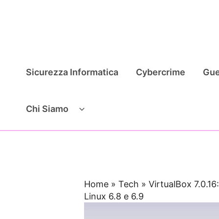
Vai
al
contenuto
Sicurezza Informatica
Cybercrime
Gue
Chi Siamo
Home
»
Tech
»
VirtualBox 7.0.16:
Linux 6.8 e 6.9