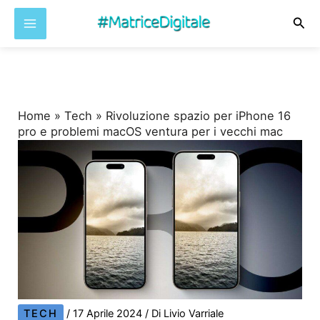
Cer
Vai
al
contenuto
Home
»
Tech
»
Rivoluzione spazio per iPhone 16
pro e problemi macOS ventura per i vecchi mac
TECH
/
17 Aprile 2024
/ Di
Livio Varriale