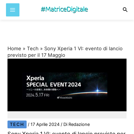
Cer
Vai
al
contenuto
Home
»
Tech
»
Sony Xperia 1 VI: evento di lancio
previsto per il 17 Maggio
TECH
/
17 Aprile 2024
/ Di
Redazione
Sony Xperia 1 VI: evento di lancio previsto per