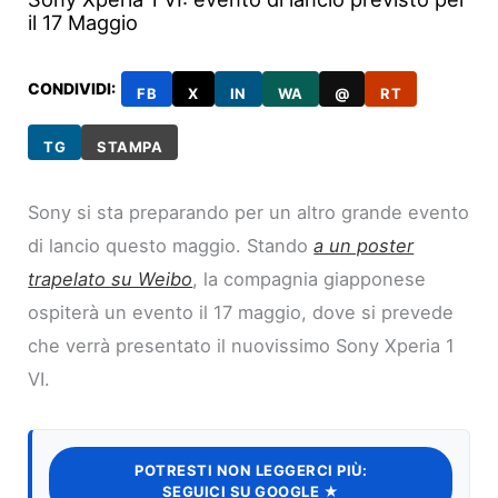
il 17 Maggio
CONDIVIDI:
FB
X
IN
WA
@
RT
TG
STAMPA
Sony si sta preparando per un altro grande evento
di lancio questo maggio. Stando
a un poster
trapelato su Weibo
, la compagnia giapponese
ospiterà un evento il 17 maggio, dove si prevede
che verrà presentato il nuovissimo Sony Xperia 1
VI.
POTRESTI NON LEGGERCI PIÙ:
SEGUICI SU GOOGLE ★