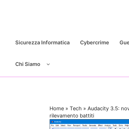
Vai
al
contenuto
Sicurezza Informatica
Cybercrime
Gue
Chi Siamo
Home
»
Tech
»
Audacity 3.5: nov
rilevamento battiti