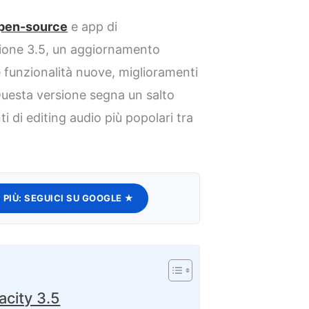
pen-source
e app di
rsione 3.5, un aggiornamento
e funzionalità nuove, miglioramenti
Questa versione segna un salto
i di editing audio più popolari tra
 PIÙ:
SEGUICI SU GOOGLE ★
acity 3.5