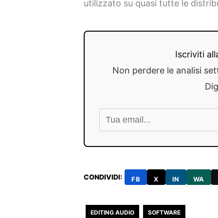
utilizzato su quasi tutte le distr
Iscriviti a
Non perdere le analisi set
Dig
CONDIVIDI:
FB
X
IN
WA
EDITING AUDIO
SOFTWARE