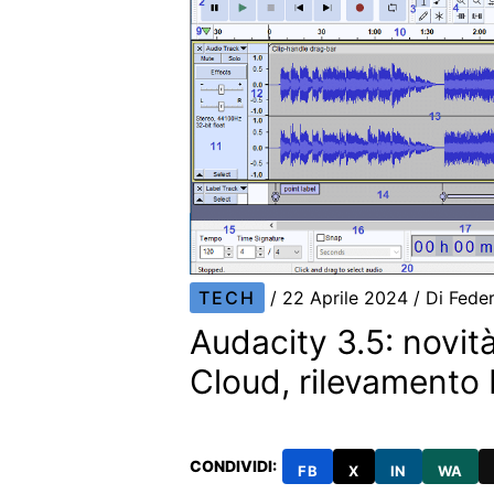
TECH
/
22 Aprile 2024
/ Di
Feder
Audacity 3.5: novit
Cloud, rilevamento b
CONDIVIDI:
FB
X
IN
WA