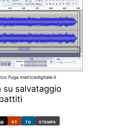
ico Fuga matricedigitale.it
à su salvataggio
attiti
@
RT
TG
STAMPA