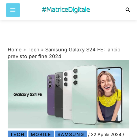
Cer
Vai
al
contenuto
Home
»
Tech
»
Samsung Galaxy S24 FE: lancio
previsto per fine 2024
TECH
MOBILE
SAMSUNG
/
22 Aprile 2024
/