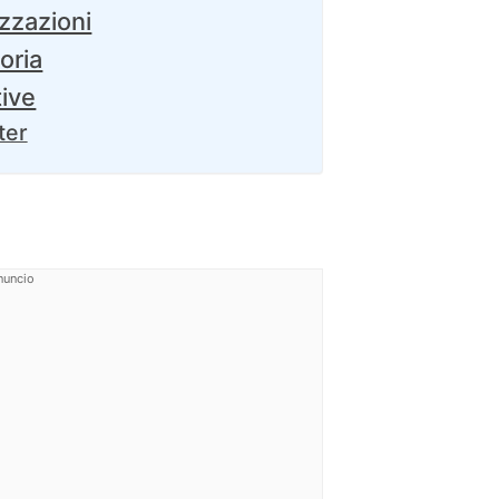
izzazioni
oria
tive
ter
nuncio