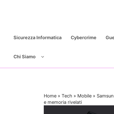
Vai
al
contenuto
Sicurezza Informatica
Cybercrime
Gue
Chi Siamo
Home
»
Tech
»
Mobile
»
Samsung 
e memoria rivelati