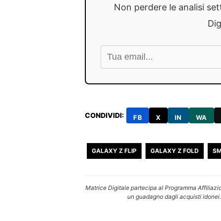
Non perdere le analisi set
Dig
CONDIVIDI:
FB
X
IN
WA
GALAXY Z FLIP
GALAXY Z FOLD
SM
Matrice Digitale partecipa al Programma Affiliazi
un guadagno dagli acquisti idonei.