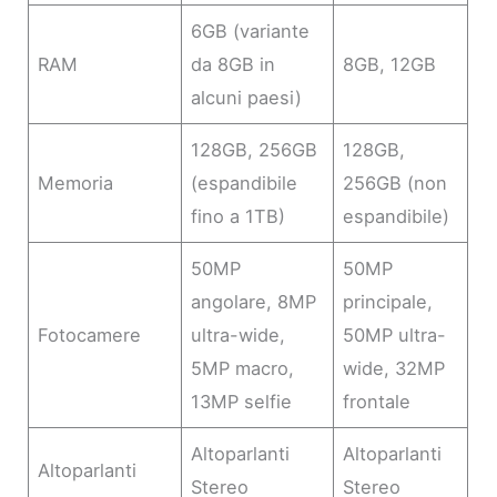
6GB (variante
RAM
da 8GB in
8GB, 12GB
alcuni paesi)
128GB, 256GB
128GB,
Memoria
(espandibile
256GB (non
fino a 1TB)
espandibile)
50MP
50MP
angolare, 8MP
principale,
Fotocamere
ultra-wide,
50MP ultra-
5MP macro,
wide, 32MP
13MP selfie
frontale
Altoparlanti
Altoparlanti
Altoparlanti
Stereo
Stereo