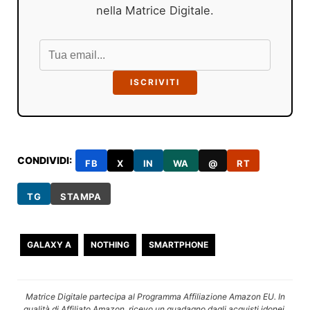
nella Matrice Digitale.
ISCRIVITI
CONDIVIDI:
FB
X
IN
WA
@
RT
TG
STAMPA
GALAXY A
NOTHING
SMARTPHONE
Matrice Digitale partecipa al Programma Affiliazione Amazon EU. In
qualità di Affiliato Amazon, ricevo un guadagno dagli acquisti idonei.