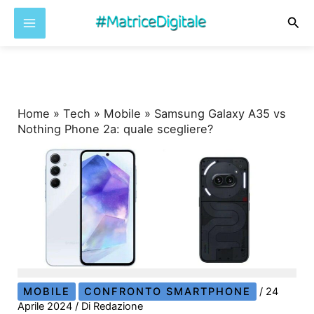
Cer
Vai
al
contenuto
Home
»
Tech
»
Mobile
»
Samsung Galaxy A35 vs
Nothing Phone 2a: quale scegliere?
MOBILE
CONFRONTO SMARTPHONE
/
24
Aprile 2024
/ Di
Redazione