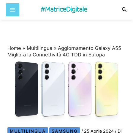
Cer
Vai
al
contenuto
Home
»
Multilingua
»
Aggiornamento Galaxy A55
Migliora la Connettività 4G TDD in Europa
MULTILINGUA
SAMSUNG
/
25 Aprile 2024
/ Di