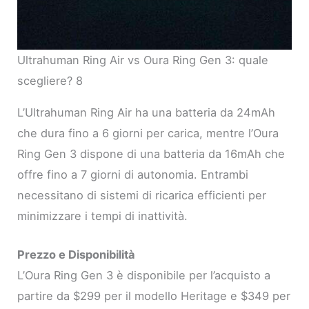
Ultrahuman Ring Air vs Oura Ring Gen 3: quale
scegliere? 8
L’Ultrahuman Ring Air ha una batteria da 24mAh
che dura fino a 6 giorni per carica, mentre l’Oura
Ring Gen 3 dispone di una batteria da 16mAh che
offre fino a 7 giorni di autonomia. Entrambi
necessitano di sistemi di ricarica efficienti per
minimizzare i tempi di inattività.
Prezzo e Disponibilità
L’Oura Ring Gen 3 è disponibile per l’acquisto a
partire da $299 per il modello Heritage e $349 per