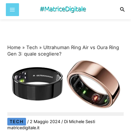
Cer
Vai
al
contenuto
Home
»
Tech
»
Ultrahuman Ring Air vs Oura Ring
Gen 3: quale scegliere?
TECH
/
2 Maggio 2024
/ Di
Michele Sesti
matricedigitale.it